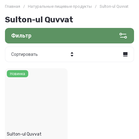
Главная
/
Натуральные пищевые продукты
/
Sulton-ul Quvvat
Sulton-ul Quvvat
Фильтр
Сортировать
Цена - убывание
Новинка
Цена - возрастание
Название - Я-А
Название - А-Я
Sulton-ul Quvvat