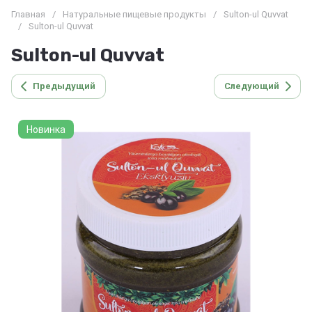
Главная
/
Натуральные пищевые продукты
/
Sulton-ul Quvvat
/
Sulton-ul Quvvat
Sulton-ul Quvvat
Предыдущий
Следующий
Новинка