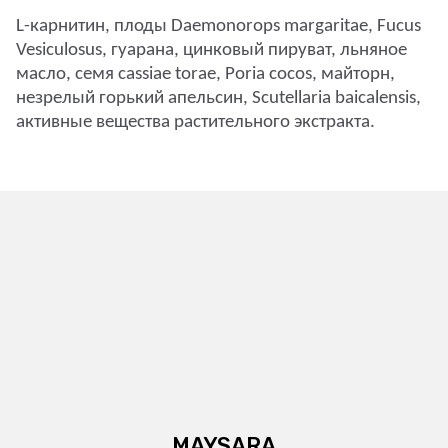
L-карнитин, плоды Daemonorops margaritae, Fucus
Vesiculosus, гуарана, цинковый пируват, льняное
масло, семя cassiae torae, Poria cocos, майторн,
незрелый горький апельсин, Scutellaria baicalensis,
активные вещества растительного экстракта.
MAYSARA